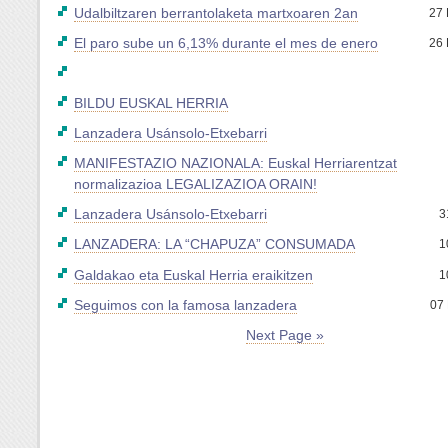
Udalbiltzaren berrantolaketa martxoaren 2an
27 
El paro sube un 6,13% durante el mes de enero
26 
BILDU EUSKAL HERRIA
Lanzadera Usánsolo-Etxebarri
MANIFESTAZIO NAZIONALA: Euskal Herriarentzat
normalizazioa LEGALIZAZIOA ORAIN!
Lanzadera Usánsolo-Etxebarri
3
LANZADERA: LA “CHAPUZA” CONSUMADA
1
Galdakao eta Euskal Herria eraikitzen
1
Seguimos con la famosa lanzadera
07 
Next Page »