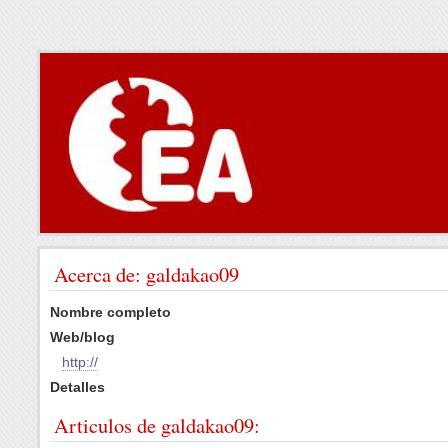
Acerca de: galdakao09
Nombre completo
Web/blog
http://
Detalles
Articulos de galdakao09: